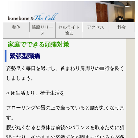
整体
筋膜リリー
セルライト
アクセス
料金
ス
除去
家庭でできる頭痛対策
緊張型頭痛
姿勢良く毎日を過ごし、首まわり肩周りの血行を良く
しましょう。
○ 床生活より、椅子生活を
フローリングや畳の上で座っていると腰が丸くなりま
す。
腰が丸くなると身体は前後のバランスを取るために猫
背になり、そのままの姿勢で体が固まっている方が多